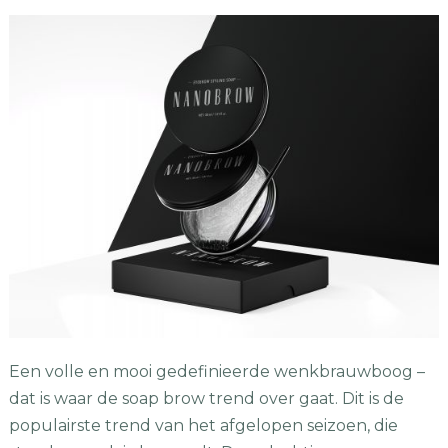
Een volle en mooi gedefinieerde wenkbrauwboog –
dat is waar de soap brow trend over gaat. Dit is de
populairste trend van het afgelopen seizoen, die