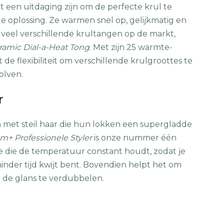
 een uitdaging zijn om de perfecte krul te
e oplossing. Ze warmen snel op, gelijkmatig en
n veel verschillende krultangen op de markt,
ramic Dial-a-Heat Tong
. Met zijn 25 warmte-
 de flexibiliteit om verschillende krulgroottes te
olven.
r
n met steil haar die hun lokken een supergladde
m+ Professionele Styler
is onze nummer één
e die de temperatuur constant houdt, zodat je
inder tijd kwijt bent. Bovendien helpt het om
de glans te verdubbelen.