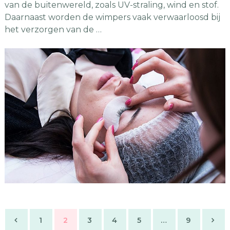
van de buitenwereld, zoals UV-straling, wind en stof.
Daarnaast worden de wimpers vaak verwaarloosd bij
het verzorgen van de …
Berichtnavigatie
1
2
3
4
5
…
9